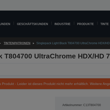
KUNDEN
GESCHÄFTSKUNDEN
INDUSTRIE
PRODUKTE
TINTE
TINTENPATRONEN
Singlepack Light Black T804700 UltraChrome HDX/HD
ck T804700 UltraChrome HDX/HD 
s Produkt - Leider ist dieses Produkt nicht mehr erhältlich. Weitere Ang
Artikelnummer: C13T804700