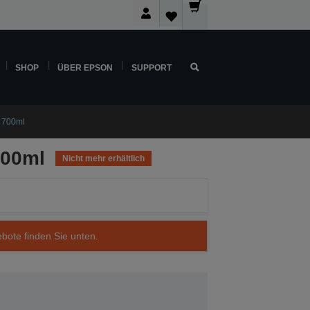
SHOP
ÜBER EPSON
SUPPORT
 700ml
700ml
Nicht mehr erhältlich
ebote finden Sie unten.