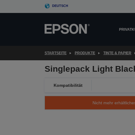
Skip
DEUTSCH
to
main
content
PRIVAT
STARTSEITE
PRODUKTE
TINTE & PAPIER
Singlepack Light Bla
Kompatibilität
Nicht mehr erhältliche