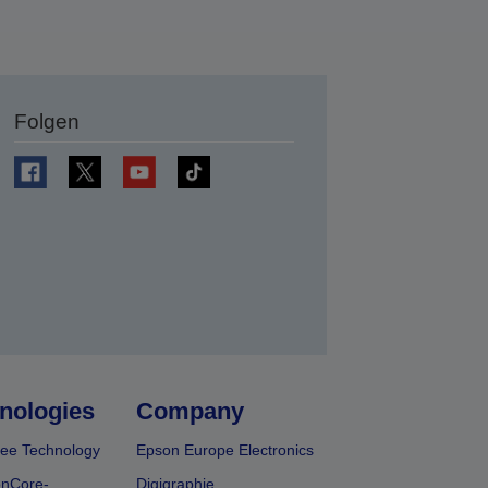
Folgen
en
nologies
Company
ee Technology
Epson Europe Electronics
onCore-
Digigraphie