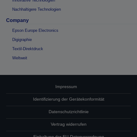
Innovative Technologien
Nachhaltigere Technologien
Company
Epson Europe Electronics
Digigraphie
Textil-Direktdruck
Weltweit
Impressum
Identifizierung der Gerätekonformität
Datenschutzrichtlinie
Vertrag widerrufen
Einhaltung der EU-Datenverordnung