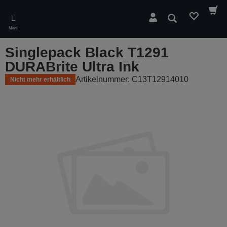
Skip
to
Suchen
main
Menü
content
Singlepack Black T1291
DURABrite Ultra Ink
Artikelnummer: C13T12914010
Nicht mehr erhältlich