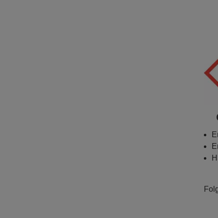
E
E
H
Fol