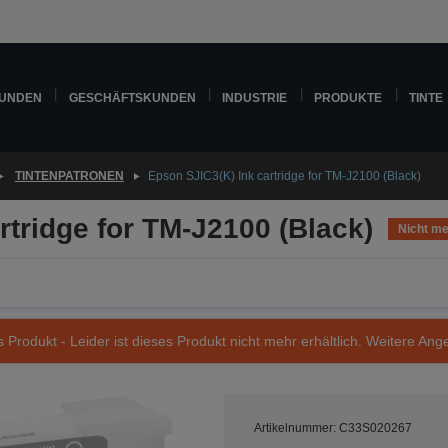
KUNDEN
GESCHÄFTSKUNDEN
INDUSTRIE
PRODUKTE
TINTE
TINTENPATRONEN
Epson SJIC3(K) Ink cartridge for TM-J2100 (Black)
rtridge for TM-J2100 (Black)
Nicht me
s Produkt - Leider ist dieses Produkt nicht mehr erhältlich. Weitere Ang
Artikelnummer: C33S020267