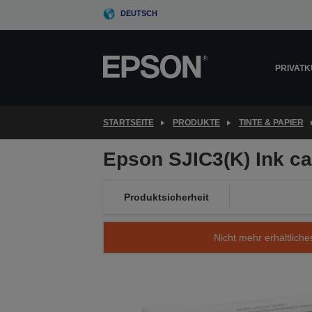
Skip
DEUTSCH
to
main
content
PRIVAT
STARTSEITE
PRODUKTE
TINTE & PAPIER
Epson SJIC3(K) Ink ca
Produktsicherheit
Nicht mehr erhältliche