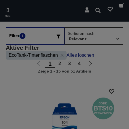
Skip
to
Suchen
main
Menü
content
Sortieren nach:
Filter
1
Aktive Filter
EcoTank-Tintenflaschen
Alles löschen
1
2
3
4
Zur
Zur
Zeige 1 - 15 von 51 Artikeln
vorherigen
nächsten
Seite
Seite