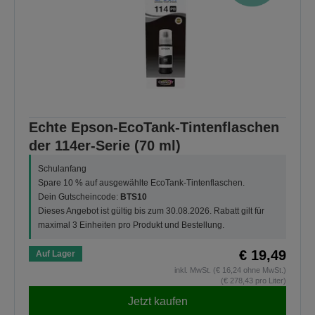
Echte Epson-EcoTank-Tintenflaschen
der 114er-Serie (70 ml)
Schulanfang
Spare 10 % auf ausgewählte EcoTank-Tintenflaschen.
Dein Gutscheincode:
BTS10
Dieses Angebot ist gültig bis zum 30.08.2026. Rabatt gilt für
maximal 3 Einheiten pro Produkt und Bestellung.
€ 19,49
Auf Lager
inkl. MwSt. (€ 16,24 ohne MwSt.)
(€ 278,43 pro Liter)
Jetzt kaufen