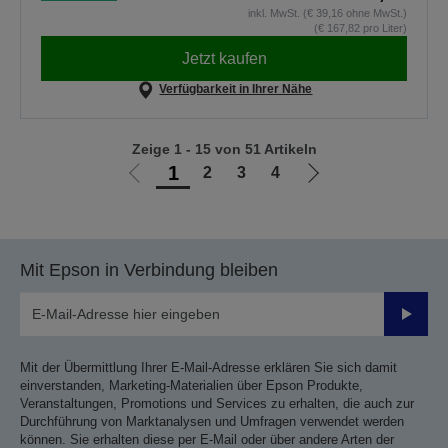
inkl. MwSt. (€ 39,16 ohne MwSt.)
(€ 167,82 pro Liter)
Jetzt kaufen
Verfügbarkeit in Ihrer Nähe
Zeige 1 - 15 von 51 Artikeln
1
2
3
4
Zur
Zur
vorherigen
nächsten
Seite
Seite
Mit Epson in Verbindung bleiben
Sende
Mit der Übermittlung Ihrer E-Mail-Adresse erklären Sie sich damit
einverstanden, Marketing-Materialien über Epson Produkte,
Veranstaltungen, Promotions und Services zu erhalten, die auch zur
Durchführung von Marktanalysen und Umfragen verwendet werden
können. Sie erhalten diese per E-Mail oder über andere Arten der