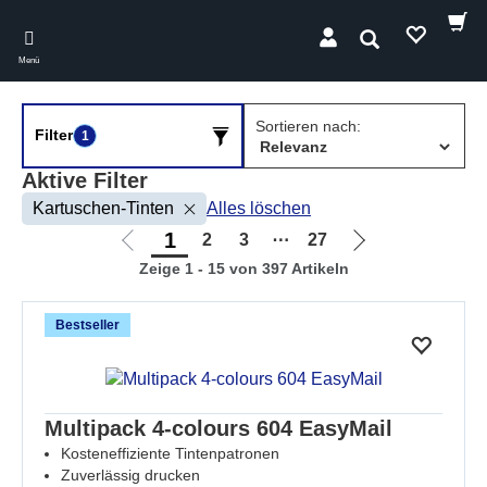
Skip
to
Suchen
main
Menü
content
Sortieren nach:
Filter
1
Aktive Filter
Kartuschen-Tinten
Alles löschen
1
2
3
⋯
27
Zur
Zur
Zeige 1 - 15 von 397 Artikeln
vorherigen
nächsten
Seite
Seite
Bestseller
Multipack 4-colours 604 EasyMail
Kosteneffiziente Tintenpatronen
Zuverlässig drucken