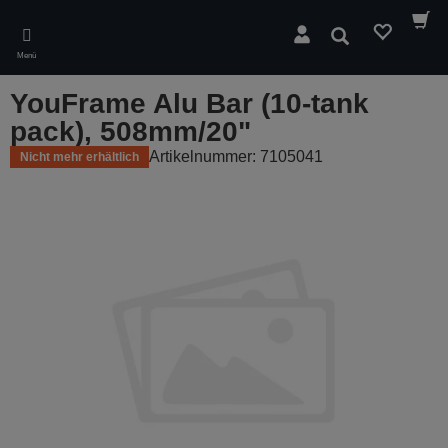
Skip
to
Suchen
main
Menü
content
YouFrame Alu Bar (10-tank
pack), 508mm/20"
Artikelnummer: 7105041
Nicht mehr erhältlich