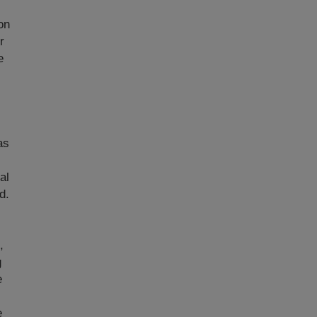
on
r
e
as
al
d.
,
g
e
e