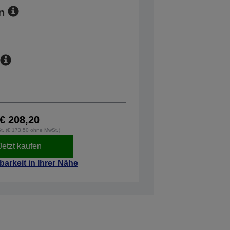
n
€ 208,20
St. (€ 173,50 ohne MwSt.)
Jetzt kaufen
barkeit in Ihrer Nähe