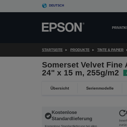
Skip
DEUTSCH
to
main
content
PRIVAT
STARTSEITE
PRODUKTE
TINTE & PAPIER
Somerset Velvet Fine A
24" x 15 m, 255g/m2
Übersicht
Serienmodelle
Kostenlose
Standardlieferung
Inner
zurüc
Kostenlose Standardlieferung bei allen