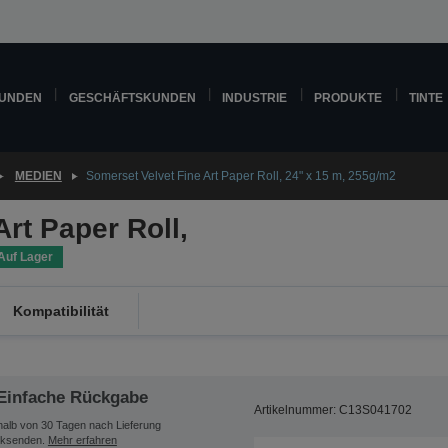
KUNDEN
GESCHÄFTSKUNDEN
INDUSTRIE
PRODUKTE
TINTE
MEDIEN
Somerset Velvet Fine Art Paper Roll, 24" x 15 m, 255g/m2
rt Paper Roll,
Auf Lager
Kompatibilität
Einfache Rückgabe
Artikelnummer: C13S041702
halb von 30 Tagen nach Lieferung
ksenden.
Mehr erfahren