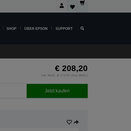
SHOP
ÜBER EPSON
SUPPORT
€ 208,20
inkl. MwSt. (€ 173,50 ohne MwSt.)
Jetzt kaufen