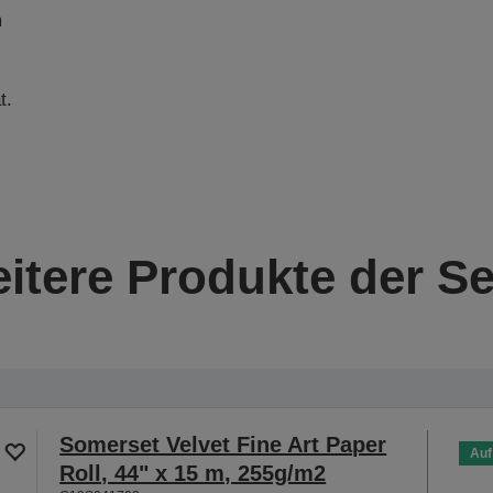
m
t.
itere Produkte der Se
Somerset Velvet Fine Art Paper
Auf
Roll, 44" x 15 m, 255g/m2