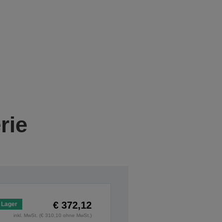
rie
€ 372,12
 Lager
inkl. MwSt. (€ 310,10 ohne MwSt.)