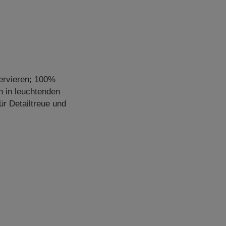
servieren; 100%
n in leuchtenden
ür Detailtreue und