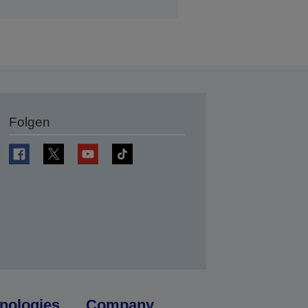
Folgen
en
nologies
Company