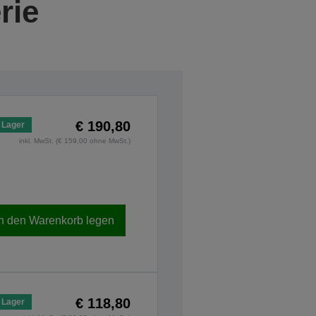
rie
€ 190,80
 Lager
inkl. MwSt. (€ 159,00 ohne MwSt.)
In den Warenkorb legen
€ 118,80
 Lager