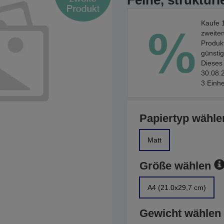
Feine, strukturi
Kaufe 1
zweiten
Produkt
günstig
Dieses 
30.08.2
3 Einhe
Papiertyp wähle
Matt
Größe wählen
A4 (21.0x29,7 cm)
Gewicht wählen