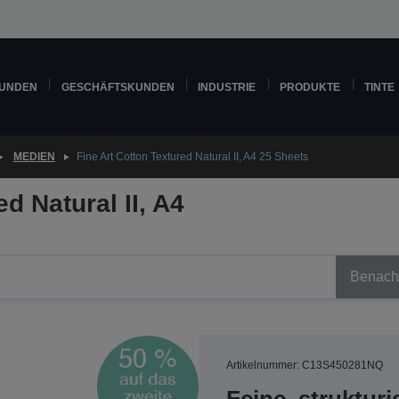
KUNDEN
GESCHÄFTSKUNDEN
INDUSTRIE
PRODUKTE
TINTE
MEDIEN
Fine Art Cotton Textured Natural II, A4 25 Sheets
d Natural II, A4
Benachr
Artikelnummer: C13S450281NQ