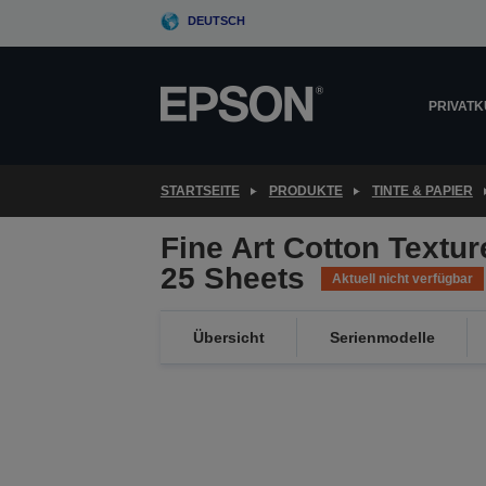
Skip
DEUTSCH
to
main
content
PRIVAT
STARTSEITE
PRODUKTE
TINTE & PAPIER
Fine Art Cotton Texture
25 Sheets
Aktuell nicht verfügbar
Übersicht
Serienmodelle