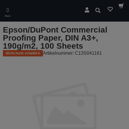
Skip
to
Suchen
main
Menü
content
Epson/DuPont Commercial
Proofing Paper, DIN A3+,
190g/m2, 100 Sheets
Artikelnummer: C13S041161
Nicht mehr erhältlich