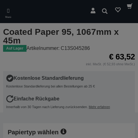
Skip
to
Suchen
main
Menü
content
Coated Paper 95, 1067mm x
45m
Artikelnummer: C13S045286
Auf Lager
€ 63,52
inkl. MwSt. (€ 52,93 ohne MwSt.)
Kostenlose Standardlieferung
Kostenlose Standardlieferung bei allen Bestellungen ab 25 €
Einfache Rückgabe
Innerhalb von 30 Tagen nach Lieferung zurücksenden.
Mehr erfahren
Papiertyp wählen