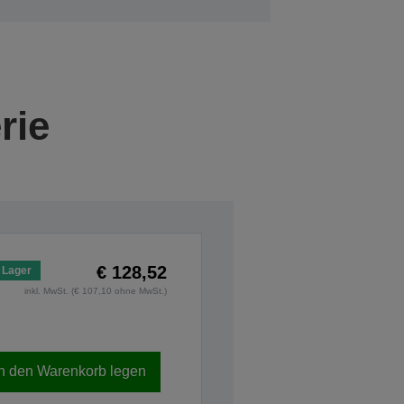
rie
€ 128,52
 Lager
inkl. MwSt. (€ 107,10 ohne MwSt.)
In den Warenkorb legen