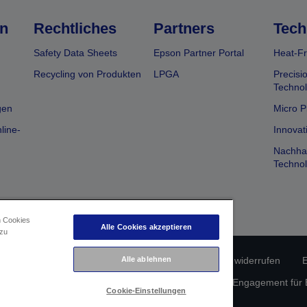
n
Rechtliches
Partners
Tech
Safety Data Sheets
Epson Partner Portal
Heat-Fr
Recycling von Produkten
LPGA
Precisi
Technol
gen
Micro P
line-
Innovat
Nachhal
Technol
n Cookies
Alle Cookies akzeptieren
 zu
erätekonformität
Datenschutzrichtlinie
Vertrag widerrufen
E
Alle ablehnen
atenschutz
Informationen zu Cookies
Epson Engagement für Ba
Cookie-Einstellungen