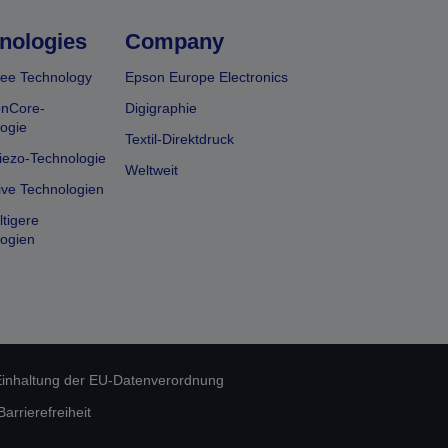
nologies
Company
ee Technology
Epson Europe Electronics
onCore-
Digigraphie
ogie
Textil-Direktdruck
iezo-Technologie
Weltweit
ive Technologien
tigere
ogien
inhaltung der EU-Datenverordnung
rrierefreiheit