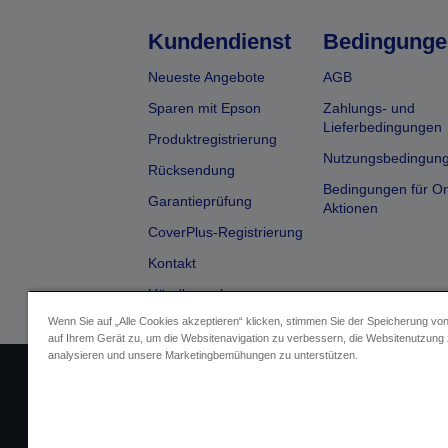
Kundendienst
Bedingunge
Neueste Angebote
AGB
Sparen mit Epson
Zahlungs- und
Lieferbedingungen
Produktregistrierung
Nutzungsbedingun
Rücksendung
Bedingungen für On
Garantieprüfung
Aktionen
CoverPlus-Registrierung
Kontakt
Händlersuche
Wenn Sie auf „Alle Cookies akzeptieren“ klicken, stimmen Sie der Speicherung vo
auf Ihrem Gerät zu, um die Websitenavigation zu verbessern, die Websitenutzung
analysieren und unsere Marketingbemühungen zu unterstützen.
Impressum
Identifizierung der G
Fragen zum D