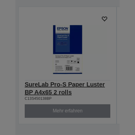
SureLab Pro-S Paper Luster
Sur
BP A4x65 2 rolls
BP 8
C13S450138BP
C13S4
Mehr erfahren