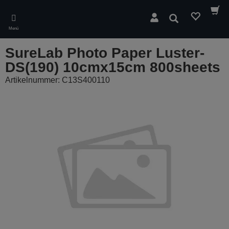
Skip
to
Suchen
main
Menü
content
SureLab Photo Paper Luster-
DS(190) 10cmx15cm 800sheets
Artikelnummer: C13S400110