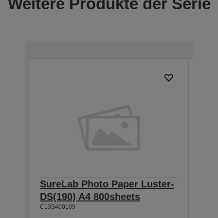
Weitere Produkte der Serie
SureLab Photo Paper Luster-
Sur
DS(190) A4 800sheets
DS(
C13S400109
800