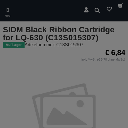
Skip
to
Suchen
main
Menü
content
SIDM Black Ribbon Cartridge
for LQ-630 (C13S015307)
Artikelnummer: C13S015307
Auf Lager
€ 6,84
inkl. MwSt. (€ 5,70 ohne MwSt.)