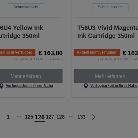
Schnellansicht
Schnellansicht
6U4 Yellow Ink
T56U3 Vivid Magent
rtridge 350ml
Ink Cartridge 350ml
€ 163,80
€ 163
ell nicht verfügbar
Aktuell nicht verfügbar
inkl. MwSt. (€ 136,50 ohne MwSt.)
inkl. MwSt. (€ 136,50 ohne 
Mehr erfahren
Mehr erfahren
Verfügbarkeit in Ihrer Nähe
Verfügbarkeit in Ihrer Nähe
126
1
⋯
125
127
128
⋯
133
ur
Zur
orherigen
nächsten
eite
Seite