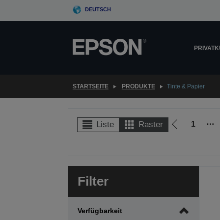
Skip
DEUTSCH
to
main
content
PRIVAT
STARTSEITE
PRODUKTE
Tinte & Papier
1
⋯
Liste
Raster
Zur
vorherigen
Seite
Filter
Verfügbarkeit