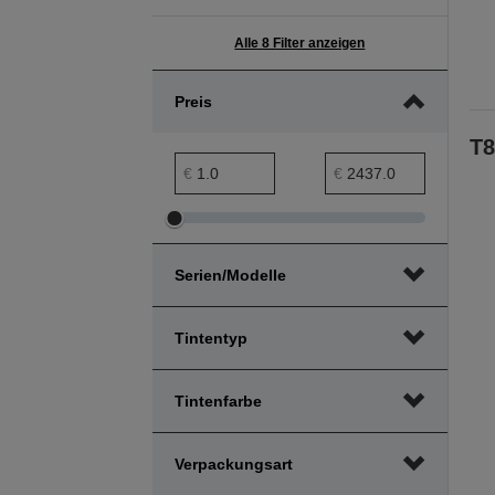
Alle 8 Filter anzeigen
Preis
T8
Preis min. Bereich
Preis max. Bereich
€
€
Preis
Preis
min.
max.
Serien/Modelle
Bereich
Bereich
anpassen
anpassen
Tintentyp
Tintenfarbe
Verpackungsart