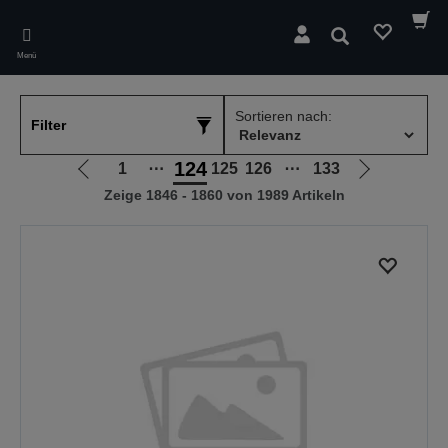
Skip
to
Suchen
main
Menü
content
Sortieren nach:
Filter
124
1
⋯
125
126
⋯
133
Zur
Zur
Zeige 1846 - 1860 von 1989 Artikeln
vorherigen
nächsten
Seite
Seite