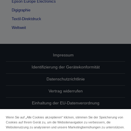
Epson Europe Electronics
Digigraphie
Textil-Direktdruck
Weltweit
Impressum
Identifizierung der Gerätekonformität
Datenschutzrichtlinie
Vertrag widerrufen
Einhaltung der EU-Datenverordnung
Fragen zum Datenschutz
Wenn Sie auf „Alle Cookies akzeptieren“ klicken, stimmen Sie der Speicherung von
Cookies auf Ihrem Gerät zu, um die Websitenavigation zu verbessern, die
Informationen zu Cookies
Websitenutzung zu analysieren und unsere Marketingbemühungen zu unterstützen.