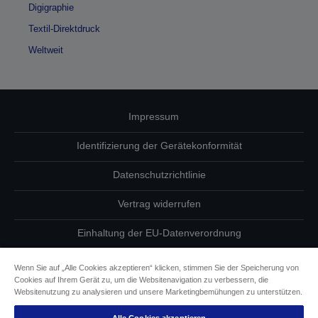
Digigraphie
Textil-Direktdruck
Weltweit
Impressum
Identifizierung der Gerätekonformität
Datenschutzrichtlinie
Vertrag widerrufen
Einhaltung der EU-Datenverordnung
Fragen zum Datenschutz
Wenn Sie auf „Alle Cookies akzeptieren“ klicken, stimmen Sie der Speicherung von
Cookies auf Ihrem Gerät zu, um die Websitenavigation zu verbessern, die
Informationen zu Cookies
Websitenutzung zu analysieren und unsere Marketingbemühungen zu unterstützen.