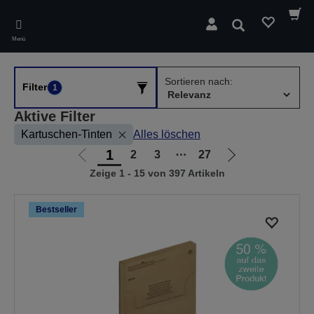
Skip
to
Suchen
main
Menü
content
Sortieren nach:
Filter
1
Aktive Filter
Kartuschen-Tinten
Alles löschen
1
2
3
⋯
27
Zur
Zur
Zeige 1 - 15 von 397 Artikeln
vorherigen
nächsten
Seite
Seite
Bestseller