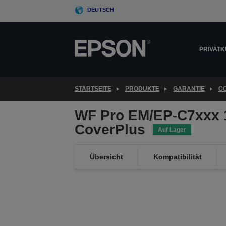
Skip
DEUTSCH
to
main
content
PRIVAT
STARTSEITE
PRODUKTE
GARANTIE
C
WF Pro EM/EP-C7xxx 
CoverPlus
Auf Lager
Übersicht
Kompatibilität