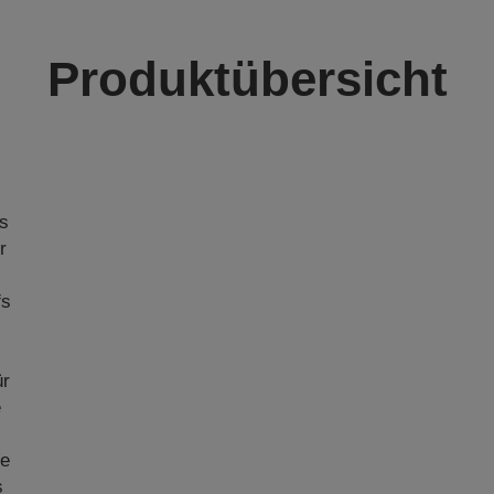
Produktübersicht
us
r
fs
e
ür
e
te
s