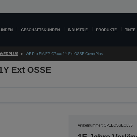
KUNDEN
GESCHÄFTSKUNDEN
INDUSTRIE
PRODUKTE
TINTE
OVERPLUS
WF Pro EM/EP-C7xxx 1Y Ext OSSE CoverPlus
1Y Ext OSSE
Artikelnummer: CP1EOSSECL35