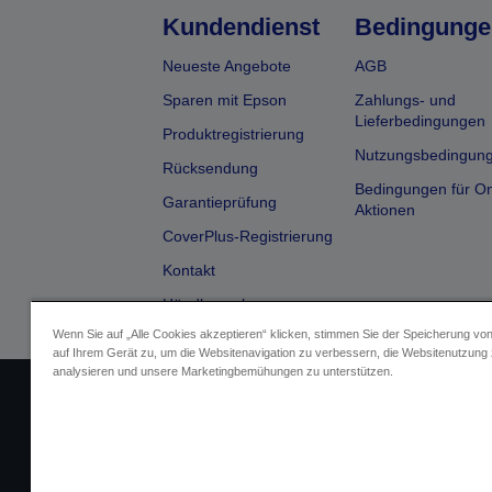
Kundendienst
Bedingunge
Neueste Angebote
AGB
Sparen mit Epson
Zahlungs- und
Lieferbedingungen
Produktregistrierung
Nutzungsbedingun
Rücksendung
Bedingungen für On
Garantieprüfung
Aktionen
CoverPlus-Registrierung
Kontakt
Händlersuche
Wenn Sie auf „Alle Cookies akzeptieren“ klicken, stimmen Sie der Speicherung vo
auf Ihrem Gerät zu, um die Websitenavigation zu verbessern, die Websitenutzung
analysieren und unsere Marketingbemühungen zu unterstützen.
Impressum
Identifizierung der G
Fragen zum D