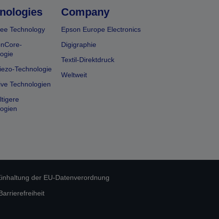
nologies
Company
ee Technology
Epson Europe Electronics
onCore-
Digigraphie
ogie
Textil-Direktdruck
iezo-Technologie
Weltweit
ive Technologien
tigere
ogien
inhaltung der EU-Datenverordnung
rrierefreiheit