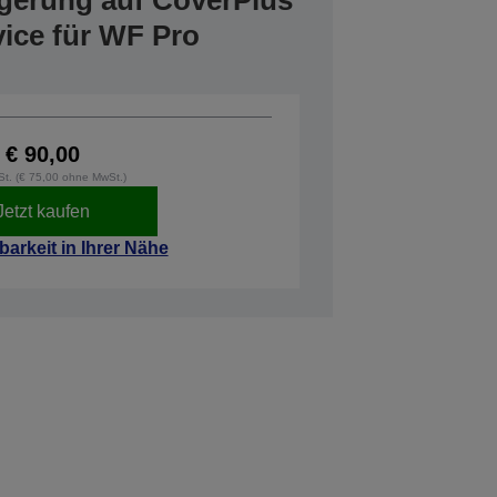
ngerung auf CoverPlus
vice für WF Pro
€ 90,00
wSt. (€ 75,00 ohne MwSt.)
Jetzt kaufen
barkeit in Ihrer Nähe