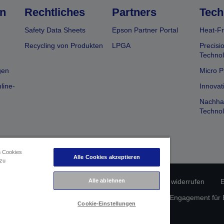
n
Rechtliches
Partners
Tech
Safety Data Sheets
Epson Partner Portal
Heat-Fr
Recycling von Produkten
LPGA
Precisi
Technol
gen
Micro P
line-
Innovat
Nachhal
Technol
n Cookies
Alle Cookies akzeptieren
 zu
erätekonformität
Datenschutzrichtlinie
Vertrag widerrufen
E
Alle ablehnen
atenschutz
Informationen zu Cookies
Epson Engagement für Ba
Cookie-Einstellungen
Copyright © 2026 Seiko Epson