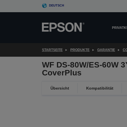
Skip
DEUTSCH
to
main
content
PRIVAT
STARTSEITE
PRODUKTE
GARANTIE
C
WF DS-80W/ES-60W 3
CoverPlus
Übersicht
Kompatibilität