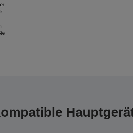
er
ck
n
ie
ompatible Hauptgerä