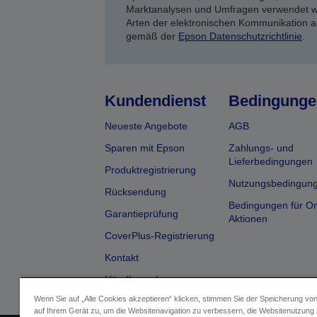
Marktanalysen und Umfragen verwendet we
Arten der elektronischen Kommunikation a
gemäß der
Epson Datenschutzrichtlinie
.
Kundendienst
Bedingunge
Neueste Angebote
AGB
Sparen mit Epson
Zahlungs- und
Lieferbedingungen
Produktregistrierung
Nutzungsbedingun
Rücksendung
Bedingungen für On
Garantieprüfung
Aktionen
CoverPlus-Registrierung
Kontakt
Händlersuche
Wenn Sie auf „Alle Cookies akzeptieren“ klicken, stimmen Sie der Speicherung vo
auf Ihrem Gerät zu, um die Websitenavigation zu verbessern, die Websitenutzung