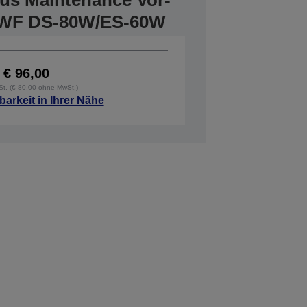
lus Maintenance Vor-
r WF DS-80W/ES-60W
€ 96,00
wSt. (€ 80,00 ohne MwSt.)
barkeit in Ihrer Nähe