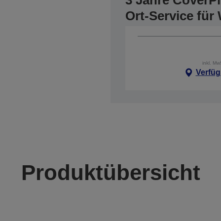
3 Jahre CoverP
Ort-Service fü
inkl. M
Verfüg
Produktübersicht