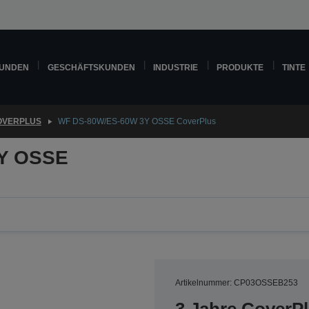
KUNDEN
GESCHÄFTSKUNDEN
INDUSTRIE
PRODUKTE
TINTE
OVERPLUS
WF DS-80W/ES-60W 3Y OSSE CoverPlus
Y OSSE
Artikelnummer: CP03OSSEB253