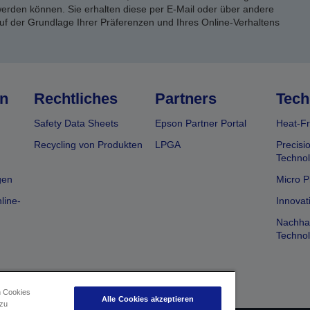
rden können. Sie erhalten diese per E-Mail oder über andere
uf der Grundlage Ihrer Präferenzen und Ihres Online-Verhaltens
n
Rechtliches
Partners
Tech
Safety Data Sheets
Epson Partner Portal
Heat-Fr
Recycling von Produkten
LPGA
Precisi
Technol
gen
Micro P
line-
Innovat
Nachhal
Technol
n Cookies
Alle Cookies akzeptieren
 zu