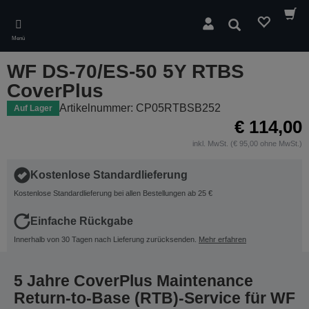
Skip
to
Suchen
main
Menü
content
WF DS-70/ES-50 5Y RTBS
CoverPlus
Artikelnummer: CP05RTBSB252
Auf Lager
€ 114,00
inkl. MwSt. (€ 95,00 ohne MwSt.)
Kostenlose Standardlieferung
Kostenlose Standardlieferung bei allen Bestellungen ab 25 €
Einfache Rückgabe
Innerhalb von 30 Tagen nach Lieferung zurücksenden.
Mehr erfahren
5 Jahre CoverPlus Maintenance
Return-to-Base (RTB)-Service für WF