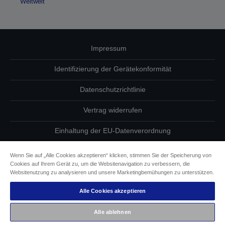
Weltweit
Impressum
Identifizierung der Gerätekonformität
Datenschutzrichtlinie
Vertrag widerrufen
Einhaltung der EU-Datenverordnung
Fragen zum Datenschutz
Wenn Sie auf „Alle Cookies akzeptieren“ klicken, stimmen Sie der Speicherung von
Cookies auf Ihrem Gerät zu, um die Websitenavigation zu verbessern, die
Informationen zu Cookies
Websitenutzung zu analysieren und unsere Marketingbemühungen zu unterstützen.
Alle Cookies akzeptieren
Epson Engagement für Barrierefreiheit
Alle ablehnen
Copyright © 2026 Seiko Epson