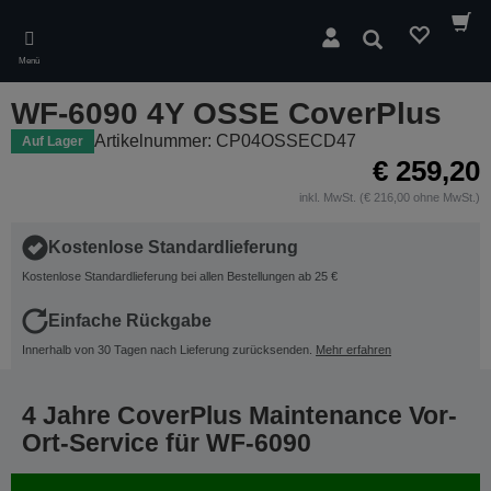
Skip
to
Suchen
main
Menü
content
WF-6090 4Y OSSE CoverPlus
Artikelnummer: CP04OSSECD47
Auf Lager
€ 259,20
inkl. MwSt. (€ 216,00 ohne MwSt.)
Kostenlose Standardlieferung
Kostenlose Standardlieferung bei allen Bestellungen ab 25 €
Einfache Rückgabe
Innerhalb von 30 Tagen nach Lieferung zurücksenden.
Mehr erfahren
4 Jahre CoverPlus Maintenance Vor-
Ort-Service für WF-6090