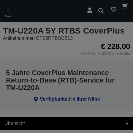
Skip
to
Suchen
main
Menü
content
TM-U220A 5Y RTBS CoverPlus
Artikelnummer: CP05RTBSC513
€ 228,00
inkl. MwSt. (€ 190,00 ohne MwSt.)
5 Jahre CoverPlus Maintenance
Return-to-Base (RTB)-Service für
TM-U220A
Verfügbarkeit in Ihrer Nähe
Übersicht