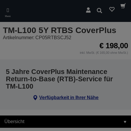
Skip
to
Suchen
main
Menü
content
TM-L100 5Y RTBS CoverPlus
Artikelnummer: CP05RTBSCJ52
€ 198,00
inkl. MwSt. (€ 165,00 ohne MwSt.)
5 Jahre CoverPlus Maintenance
Return-to-Base (RTB)-Service für
TM-L100
Verfügbarkeit in Ihrer Nähe
Übersicht