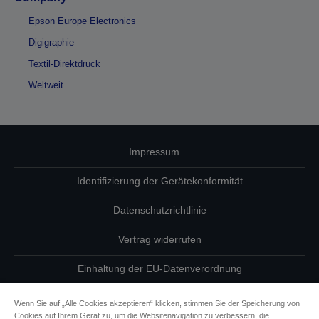
Epson Europe Electronics
Digigraphie
Textil-Direktdruck
Weltweit
Impressum
Identifizierung der Gerätekonformität
Datenschutzrichtlinie
Vertrag widerrufen
Einhaltung der EU-Datenverordnung
Fragen zum Datenschutz
Wenn Sie auf „Alle Cookies akzeptieren“ klicken, stimmen Sie der Speicherung von
Cookies auf Ihrem Gerät zu, um die Websitenavigation zu verbessern, die