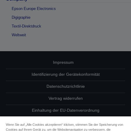
Epson Europe Electronics
Digigraphie
Textil-Direktdruck
Weltweit
Impressum
Identifizierung der Gerätekonformität
Datenschutzrichtlinie
Vertrag widerrufen
Einhaltung der EU-Datenverordnung
Fragen zum Datenschutz
Wenn Sie auf „Alle Cookies akzeptieren“ klicken, stimmen Sie der Speicherung von
Cookies auf Ihrem Gerät zu, um die Websitenavigation zu verbessern, die