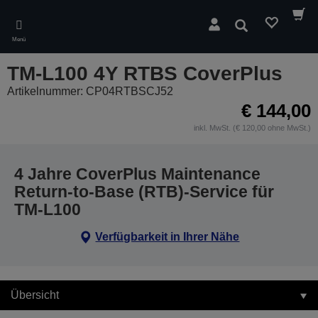
Skip
to
Suchen
main
Menü
content
TM-L100 4Y RTBS CoverPlus
Artikelnummer: CP04RTBSCJ52
€ 144,00
inkl. MwSt. (€ 120,00 ohne MwSt.)
4 Jahre CoverPlus Maintenance
Return-to-Base (RTB)-Service für
TM-L100
Verfügbarkeit in Ihrer Nähe
Übersicht