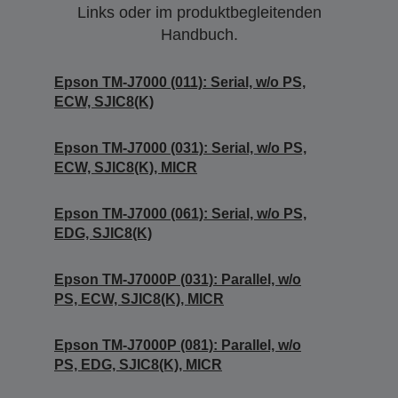
Links oder im produktbegleitenden
Handbuch.
Epson TM-J7000 (011): Serial, w/o PS,
ECW, SJIC8(K)
Epson TM-J7000 (031): Serial, w/o PS,
ECW, SJIC8(K), MICR
Epson TM-J7000 (061): Serial, w/o PS,
EDG, SJIC8(K)
Epson TM-J7000P (031): Parallel, w/o
PS, ECW, SJIC8(K), MICR
Epson TM-J7000P (081): Parallel, w/o
PS, EDG, SJIC8(K), MICR