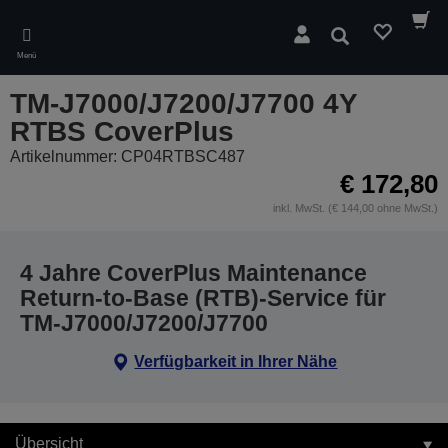
Skip
to
Suchen
main
Menü
content
TM-J7000/J7200/J7700 4Y
RTBS CoverPlus
Artikelnummer: CP04RTBSC487
€ 172,80
inkl. MwSt. (€ 144,00 ohne MwSt.)
4 Jahre CoverPlus Maintenance
Return-to-Base (RTB)-Service für
TM-J7000/J7200/J7700
Verfügbarkeit in Ihrer Nähe
Übersicht