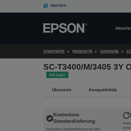
Skip
DEUTSCH
to
main
content
PRIVAT
STARTSEITE
PRODUKTE
GARANTIE
C
SC-T3400/M/3405 3Y 
Auf Lager
Übersicht
Kompatibilität
Kostenlose
Standardlieferung
Inner
zurüc
Kostenlose Standardlieferung bei allen