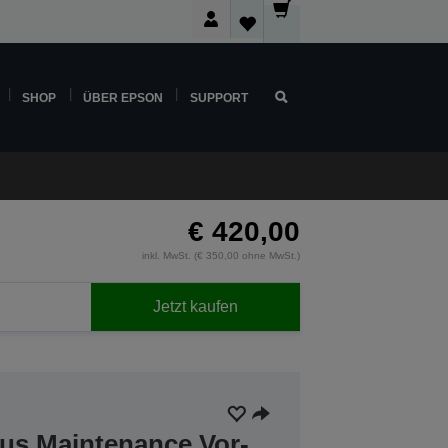
SHOP
ÜBER EPSON
SUPPORT
€ 420,00
inkl. MwSt. (€ 350,00 ohne MwSt.)
Jetzt kaufen
lus Maintenance Vor-