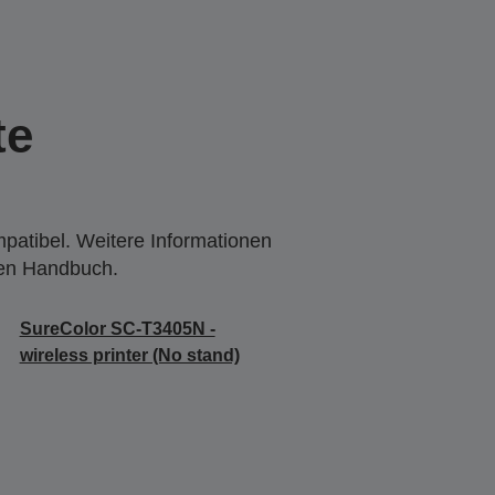
te
mpatibel. Weitere Informationen
den Handbuch.
SureColor SC-T3405N -
wireless printer (No stand)