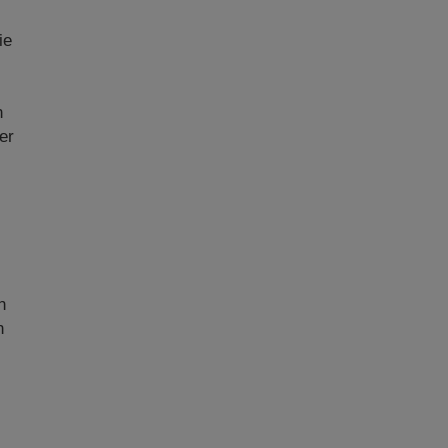
ie
n
er
n
n