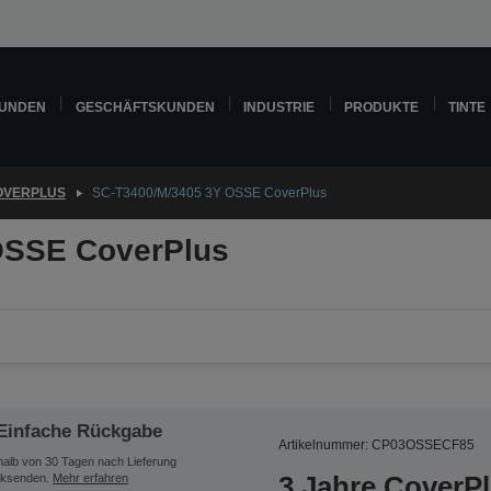
KUNDEN
GESCHÄFTSKUNDEN
INDUSTRIE
PRODUKTE
TINTE
OVERPLUS
SC-T3400/M/3405 3Y OSSE CoverPlus
OSSE CoverPlus
Einfache Rückgabe
Artikelnummer: CP03OSSECF85
halb von 30 Tagen nach Lieferung
3 Jahre CoverP
ksenden.
Mehr erfahren