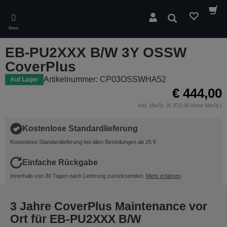
Skip
to
Suchen
main
Menü
content
EB-PU2XXX B/W 3Y OSSW
CoverPlus
Artikelnummer: CP03OSSWHA52
Auf Lager
€ 444,00
inkl. MwSt. (€ 370,00 ohne MwSt.)
Kostenlose Standardlieferung
Kostenlose Standardlieferung bei allen Bestellungen ab 25 €
Einfache Rückgabe
Innerhalb von 30 Tagen nach Lieferung zurücksenden.
Mehr erfahren
3 Jahre CoverPlus Maintenance vor
Ort für EB-PU2XXX B/W