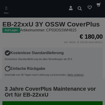
Skip
to
Suchen
main
Menü
content
EB-22xxU 3Y OSSW CoverPlus
Artikelnummer: CP03OSSWH815
Auf Lager
€ 180,00
inkl. MwSt. (€ 150,00 ohne MwSt.)
Kostenlose Standardlieferung
Kostenlose Standardlieferung bei allen Bestellungen ab 25 €
Einfache Rückgabe
Innerhalb von 30 Tagen nach Lieferung zurücksenden.
Mehr erfahren
3 Jahre CoverPlus Maintenance vor
Ort für EB-22xxU