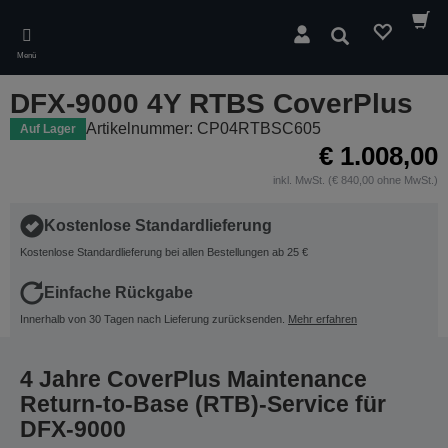
Skip
to
Suchen
main
Menü
content
DFX-9000 4Y RTBS CoverPlus
Artikelnummer: CP04RTBSC605
Auf Lager
€ 1.008,00
inkl. MwSt. (€ 840,00 ohne MwSt.)
Kostenlose Standardlieferung
Kostenlose Standardlieferung bei allen Bestellungen ab 25 €
Einfache Rückgabe
Innerhalb von 30 Tagen nach Lieferung zurücksenden.
Mehr erfahren
4 Jahre CoverPlus Maintenance
Return-to-Base (RTB)-Service für
DFX-9000