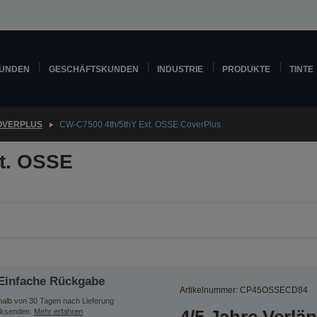
KUNDEN
GESCHÄFTSKUNDEN
INDUSTRIE
PRODUKTE
TINTE
OVERPLUS
CW-C7500 4th/5thY Ext. OSSE CoverPlus
t. OSSE
Einfache Rückgabe
Artikelnummer: CP45OSSECD84
halb von 30 Tagen nach Lieferung
ksenden.
Mehr erfahren