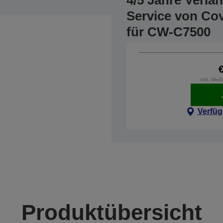
4/5 Jahre Verlä
Service von Co
für CW-C7500
inkl. MwS
Verfüg
Produktübersicht