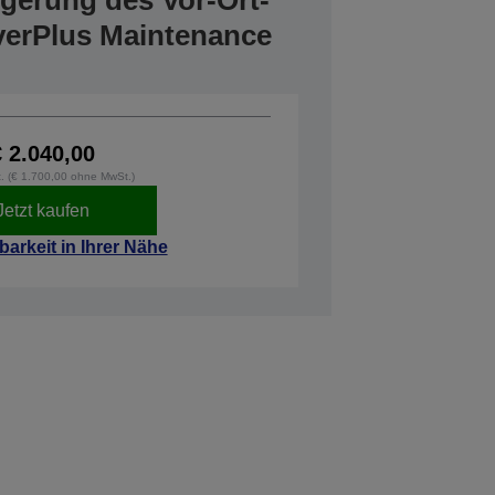
ngerung des Vor-Ort-
verPlus Maintenance
€ 2.040,00
t. (€ 1.700,00 ohne MwSt.)
Jetzt kaufen
barkeit in Ihrer Nähe