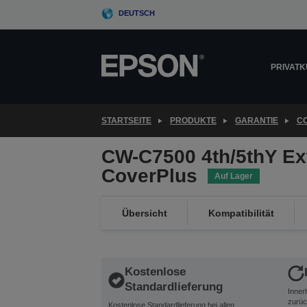
Skip
DEUTSCH
to
main
content
PRIVAT
STARTSEITE
PRODUKTE
GARANTIE
C
CW-C7500 4th/5thY Ex
CoverPlus
Auf Lager
Übersicht
Kompatibilität
Kostenlose
Standardlieferung
Inner
zurüc
Kostenlose Standardlieferung bei allen