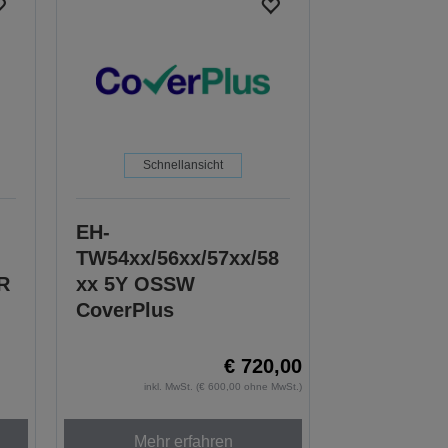
Schnellansicht
EH-
TW54xx/56xx/57xx/58
R
xx 5Y OSSW
CoverPlus
€ 720,00
inkl. MwSt. (€ 600,00 ohne MwSt.)
Mehr erfahren