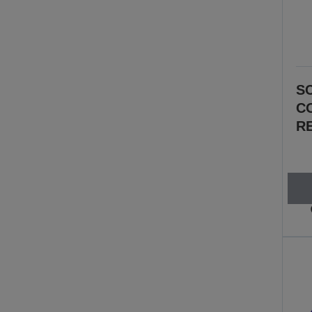
SC
C
R