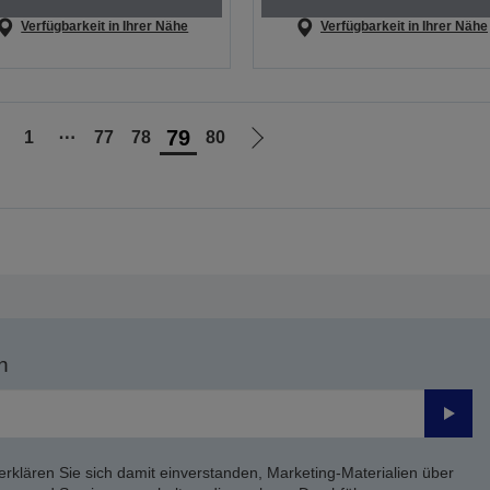
Verfügbarkeit in Ihrer Nähe
Verfügbarkeit in Ihrer Nähe
79
1
⋯
77
78
80
ur
Zur
orherigen
nächsten
eite
Seite
n
Send
erklären Sie sich damit einverstanden, Marketing-Materialien über