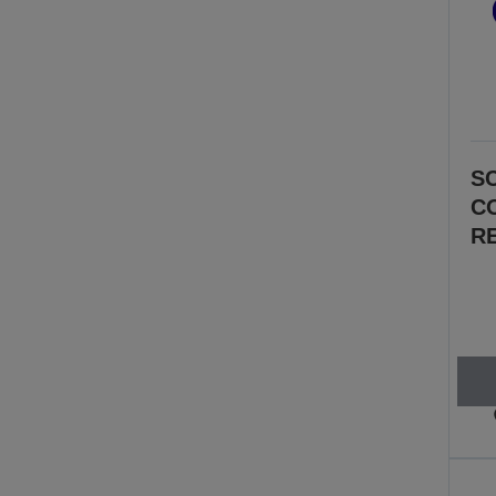
SC
C
R