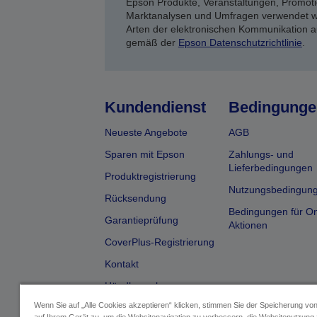
Epson Produkte, Veranstaltungen, Promoti
Marktanalysen und Umfragen verwendet we
Arten der elektronischen Kommunikation a
gemäß der
Epson Datenschutzrichtlinie
.
Kundendienst
Bedingunge
Neueste Angebote
AGB
Sparen mit Epson
Zahlungs- und
Lieferbedingungen
Produktregistrierung
Nutzungsbedingun
Rücksendung
Bedingungen für On
Garantieprüfung
Aktionen
CoverPlus-Registrierung
Kontakt
Händlersuche
Wenn Sie auf „Alle Cookies akzeptieren“ klicken, stimmen Sie der Speicherung vo