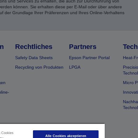
ons und Services zu erhalten, die auch zur Durchführung von
rden können. Sie erhalten diese per E-Mail oder über andere
uf der Grundlage Ihrer Präferenzen und Ihres Online-Verhaltens
n
Rechtliches
Partners
Tech
Safety Data Sheets
Epson Partner Portal
Heat-Fr
Recycling von Produkten
LPGA
Precisi
Technol
gen
Micro P
line-
Innovat
Nachhal
Technol
n Cookies
Alle Cookies akzeptieren