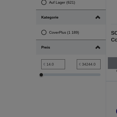
Auf Lager (621)
Kategorie
SC
CoverPlus (1 189)
Co
Preis
Preis min. Bereich
Preis max. Bereich
€
€
Preis
Preis
min.
max.
Bereich
Bereich
anpassen
anpassen