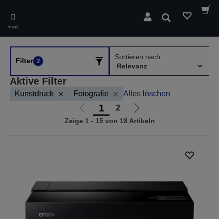
Skip
to
Suchen
main
Menü
content
Sortieren nach:
Filter
2
Aktive Filter
Kunstdruck
Fotografie
Alles löschen
1
2
Zur
Zur
Zeige 1 - 15 von 18 Artikeln
vorherigen
nächsten
Seite
Seite