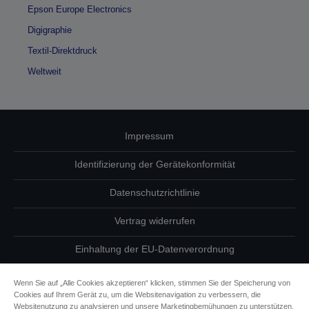
Epson Europe Electronics
Digigraphie
Textil-Direktdruck
Weltweit
Impressum
Identifizierung der Gerätekonformität
Datenschutzrichtlinie
Vertrag widerrufen
Einhaltung der EU-Datenverordnung
Fragen zum Datenschutz
Wenn Sie auf „Alle Cookies akzeptieren“ klicken, stimmen Sie der Speicherung von
Cookies auf Ihrem Gerät zu, um die Websitenavigation zu verbessern, die
Informationen zu Cookies
Websitenutzung zu analysieren und unsere Marketingbemühungen zu unterstützen.