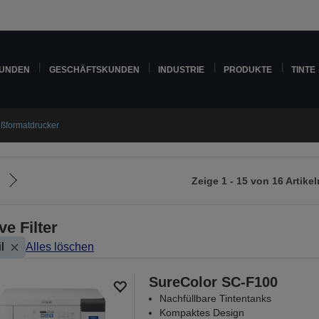
KUNDEN
GESCHÄFTSKUNDEN
INDUSTRIE
PRODUKTE
TINTE
ßformatdrucker
Zeige 1 - 15 von 16 Artikel
Zur
nächsten
Seite
ve Filter
l
Alles löschen
SureColor SC-F100
Nachfüllbare Tintentanks
Kompaktes Design