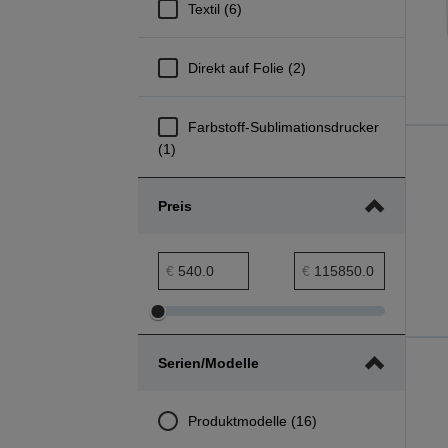
Textil (6)
Direkt auf Folie (2)
Farbstoff-Sublimationsdrucker
(1)
Preis
Preis min. Bereich
Preis max. Bereich
€
€
Preis
Preis
min.
max.
Serien/Modelle
Bereich
Bereich
anpassen
anpassen
Produktmodelle (16)