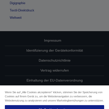
Digigraphie
Textil-Direktdruck
Weltweit
Impressum
Identifizierung der Gerätekonformität
Datenschutzrichtlinie
Vertrag widerrufen
Einhaltung der EU-Datenverordnung
Fragen zum Datenschutz
Wenn Sie auf „Alle Cookies akzeptieren“ klicken, stimmen Sie der Speicherung von
Cookies auf Ihrem Gerät zu, um die Websitenavigation zu verbessern, die
Informationen zu Cookies
Websitenutzung zu analysieren und unsere Marketingbemühungen zu unterstützen.