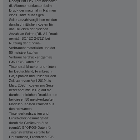
ReadyPrint Flex-Tarif beinhaltet
die Abonnementkosten beim
Druck der maximal im Rahmen
eines Tarifs zulässigen
Seitenanzahl verglichen mit den
durchschnittlichen Kosten für
das Drucken der gleichen
Anzahl an Seiten (DIN A4-Druck
gemäß ISO/IEC 24711) bei
Nutzung der Original-
Verbrauchsmaterialien und der
50 meistverkauften
Verbraucherdrucker (gemäß
GfK-POS-Daten für
Tintenstrahldrucker und -tinten
für Deutschland, Frankreich,
GB, Spanien und Italien für den
Zeitraum vom April 2019 bis
März 2020). Kosten pro Seite
berechnet mit Bezug auf die
durchschnittlichen Druckkosten
bei diesen 50 meistverkauften
Modellen. Kosten ermittelt aus
den relevanten
Tintenverkaufszahlen und
Ergiebigkeit gesamt geteilt
durch die Geräteverkäufe
(gemäß GfK-POS-Daten für
Tintenstrahldruckertinte für
Deutschland, Frankreich, GB,