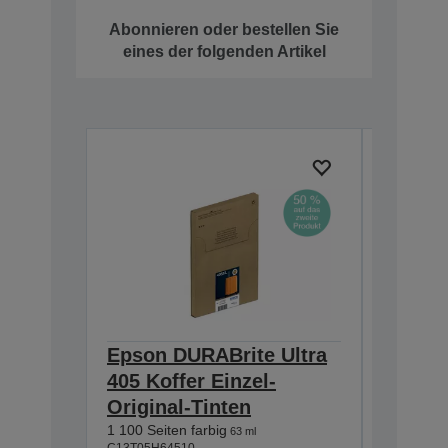
Abonnieren oder bestellen Sie
eines der folgenden Artikel
Epson DURABrite Ultra
Epson 
405 Koffer Einzel-
405 Ko
Original-Tinten
Origin
1 100 Seiten farbig
Auswahl
63 ml
C13T05H64510