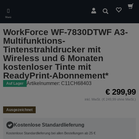
Skip
to
Suchen
main
Menü
content
WorkForce WF-7830DTWF A3-
Multifunktions-
Tintenstrahldrucker mit
Wireless und 6 Monaten
kostenloser Tinte mit
ReadyPrint-Abonnement*
Artikelnummer: C11CH68403
Auf Lager
€ 299,99
inkl. MwSt. (€ 249,99 ohne MwSt.)
Ausgezeichnet
Kostenlose Standardlieferung
Kostenlose Standardlieferung bei allen Bestellungen ab 25 €