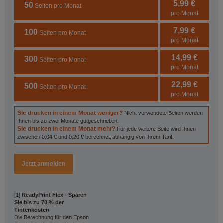
5,99 €
50
Seiten pro Monat
pro Monat
7,99 €
100
Seiten pro Monat
pro Monat
14,99 €
300
Seiten pro Monat
pro Monat
22,99 €
500
Seiten pro Monat
pro Monat
Sie drucken in einem Monat weniger?
Nicht verwendete Seiten werden
Ihnen bis zu zwei Monate gutgeschrieben.
Sie drucken in einem Monat mehr?
Für jede weitere Seite wird Ihnen
zwischen 0,04 € und 0,20 € berechnet, abhängig von Ihrem Tarif.
Jetzt anmelden
[1]
ReadyPrint Flex - Sparen
Sie bis zu 70 % der
Tintenkosten
Die Berechnung für den Epson