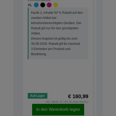
Patron
XL
Gut erk
Koffers
Kaufe 1, erhalte 50 % Rabatt auf den
2 200 Sei
zweiten Artikel bei
C13T02J14
teilnahmeberechtigten Geräten. Der
XXL
Rabatt gilt nur für den günstigsten
Artikel.
Dieses Angebot ist gültig bis zum
30.08.2026. Rabatt gilt für maximal
3 Einheiten pro Produkt und
Bestellung.
€ 160,99
Auf Lager
Auf Lage
inkl. MwSt. (€ 134,16 ohne MwSt.)
In den Warenkorb legen
In d