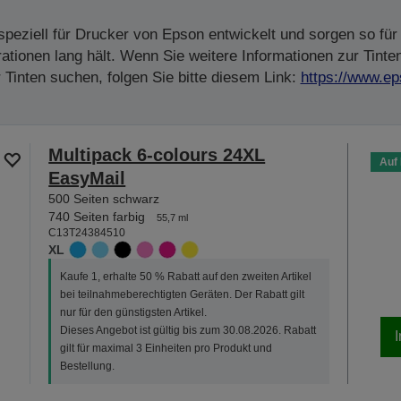
peziell für Drucker von Epson entwickelt und sorgen so für 
tionen lang hält. Wenn Sie weitere Informationen zur Tinte
Tinten suchen, folgen Sie bitte diesem Link:
https://www.ep
Multipack 6-colours 24XL
Auf
EasyMail
500 Seiten schwarz
740 Seiten farbig
55,7 ml
C13T24384510
XL
Kaufe 1, erhalte 50 % Rabatt auf den zweiten Artikel
bei teilnahmeberechtigten Geräten. Der Rabatt gilt
nur für den günstigsten Artikel.
Dieses Angebot ist gültig bis zum 30.08.2026. Rabatt
gilt für maximal 3 Einheiten pro Produkt und
Bestellung.