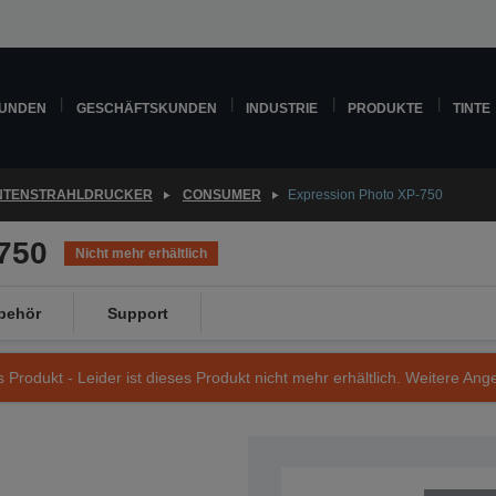
KUNDEN
GESCHÄFTSKUNDEN
INDUSTRIE
PRODUKTE
TINTE
INTENSTRAHLDRUCKER
CONSUMER
Expression Photo XP-750
750
Nicht mehr erhältlich
behör
Support
s Produkt - Leider ist dieses Produkt nicht mehr erhältlich. Weitere Ang
Artikelnummer: C11CC43302