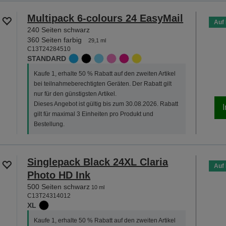
Multipack 6-colours 24 EasyMail
Auf
240 Seiten schwarz
360 Seiten farbig
29,1 ml
C13T24284510
STANDARD
Kaufe 1, erhalte 50 % Rabatt auf den zweiten Artikel
bei teilnahmeberechtigten Geräten. Der Rabatt gilt
nur für den günstigsten Artikel.
Dieses Angebot ist gültig bis zum 30.08.2026. Rabatt
gilt für maximal 3 Einheiten pro Produkt und
Bestellung.
Singlepack Black 24XL Claria
Auf
Photo HD Ink
500 Seiten schwarz
10 ml
C13T24314012
XL
Kaufe 1, erhalte 50 % Rabatt auf den zweiten Artikel