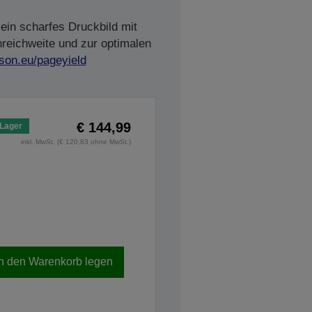
ein scharfes Druckbild mit
nreichweite und zur optimalen
son.eu/pageyield
€ 144,99
 Lager
inkl. MwSt. (€ 120,83 ohne MwSt.)
In den Warenkorb legen