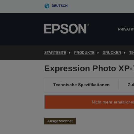
Skip
DEUTSCH
to
main
content
PRIVAT
STARTSEITE
PRODUKTE
DRUCKER
T
Expression Photo XP-
Technische Spezifikationen
Zu
Nicht mehr erhältliche
Ausgezeichnet