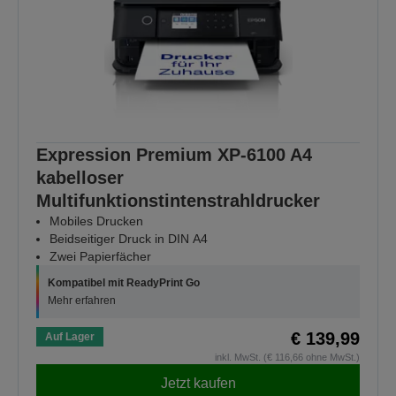
Expression Premium XP-6100 A4
kabelloser
Multifunktionstintenstrahldrucker
Mobiles Drucken
Beidseitiger Druck in DIN A4
Zwei Papierfächer
Kompatibel mit ReadyPrint Go
Mehr erfahren
€ 139,99
Auf Lager
inkl. MwSt. (€ 116,66 ohne MwSt.)
Jetzt kaufen