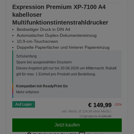
Expression Premium XP-7100 A4
kabelloser
Multifunktionstintenstrahldrucker
Beidseitiger Druck in DIN A4
Automatischer Duplex-Dokumenteneinzug
10,9-cm-Touchscreen
Doppelte Papierfächer und hinterer Papiereinzug
Schulanfang
Spare bei ausgewählten Druckern.
Dieses Angebot gilt nur bis 30.08.2026 um Mitternacht. Rabatt
gilt für max. 1 Einheit pro Produkt und Bestellung.
Kompatibel mit ReadyPrint Go
Mehr erfahren
€ 149,99
Auf Lager
-21%
inkl. MwSt. (€ 124,99 ohne MwSt.)
Originalpreis
€ 189,99
Jetzt kaufen