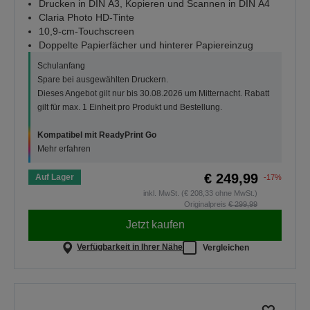
Drucken in DIN A3, Kopieren und Scannen in DIN A4
Claria Photo HD-Tinte
10,9-cm-Touchscreen
Doppelte Papierfächer und hinterer Papiereinzug
Schulanfang
Spare bei ausgewählten Druckern.
Dieses Angebot gilt nur bis 30.08.2026 um Mitternacht. Rabatt
gilt für max. 1 Einheit pro Produkt und Bestellung.
Kompatibel mit ReadyPrint Go
Mehr erfahren
€ 249,99
Auf Lager
-17%
inkl. MwSt. (€ 208,33 ohne MwSt.)
Originalpreis
€ 299,99
Jetzt kaufen
Verfügbarkeit in Ihrer Nähe
Vergleichen