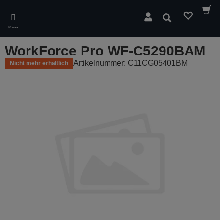
Skip
to
Suchen
main
Menü
content
WorkForce Pro WF-C5290BAM
Artikelnummer: C11CG05401BM
Nicht mehr erhältlich