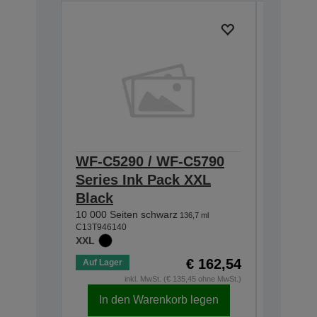
WF-C5290 / WF-C5790
WF-C5
Series Ink Pack XXL
Series
Black
5 000 Sei
C13T94524
10 000 Seiten schwarz
136,7 ml
XL
C13T946140
XXL
€ 162,54
Auf Lager
Auf Lage
inkl. MwSt. (€ 135,45 ohne MwSt.)
In den Warenkorb legen
In d