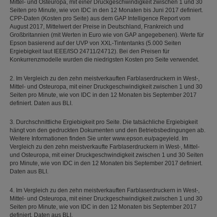
Mittel- und Osteuropa, mit einer Druckgeschwindigkeit zwischen 1 und 30
Seiten pro Minute, wie von IDC in den 12 Monaten bis Juni 2017 definiert.
CPP-Daten (Kosten pro Seite) aus dem GAP Intelligence Report vom
August 2017, Mittelwert der Preise in Deutschland, Frankreich und
Großbritannien (mit Werten in Euro wie von GAP angegebenen). Werte für
Epson basierend auf der UVP von XXL-Tintentanks (5.000 Seiten
Ergiebigkeit laut IEEE/ISO 24711/24712). Bei den Preisen für
Konkurrenzmodelle wurden die niedrigsten Kosten pro Seite verwendet.
2. Im Vergleich zu den zehn meistverkauften Farblaserdruckern in West-,
Mittel- und Osteuropa, mit einer Druckgeschwindigkeit zwischen 1 und 30
Seiten pro Minute, wie von IDC in den 12 Monaten bis September 2017
definiert. Daten aus BLI.
3. Durchschnittliche Ergiebigkeit pro Seite. Die tatsächliche Ergiebigkeit
hängt von den gedruckten Dokumenten und den Betriebsbedingungen ab.
Weitere Informationen finden Sie unter www.epson.eu/pageyield. Im
Vergleich zu den zehn meistverkaufte Farblaserdruckern in West-, Mittel-
und Osteuropa, mit einer Druckgeschwindigkeit zwischen 1 und 30 Seiten
pro Minute, wie von IDC in den 12 Monaten bis September 2017 definiert.
Daten aus BLI.
4. Im Vergleich zu den zehn meistverkauften Farblaserdruckern in West-,
Mittel- und Osteuropa, mit einer Druckgeschwindigkeit zwischen 1 und 30
Seiten pro Minute, wie von IDC in den 12 Monaten bis September 2017
definiert. Daten aus BLI.