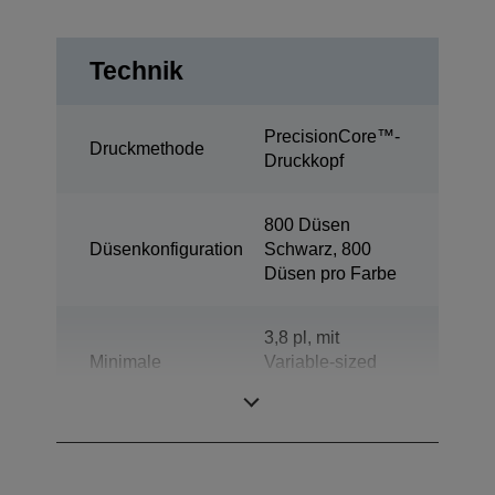
Technik
PrecisionCore™-
Druckmethode
Druckkopf
800 Düsen
Düsenkonfiguration
Schwarz, 800
Düsen pro Farbe
3,8 pl, mit
Minimale
Variable-sized
Tröpfchengröße
Droplet-
Technologie