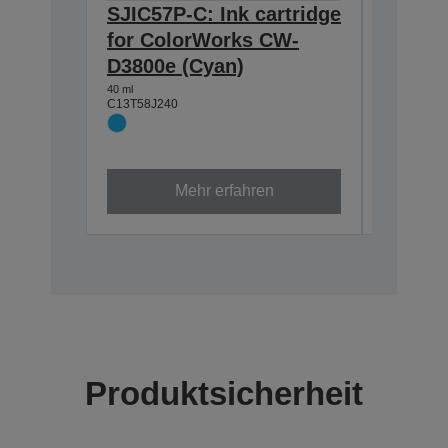
SJIC57P-C: Ink cartridge
SJIC57
for ColorWorks CW-
cartrid
D3800e (Cyan)
Color
(Black
40 ml
C13T58J240
40 ml
C13T58J14
Mehr erfahren
Produktsicherheit