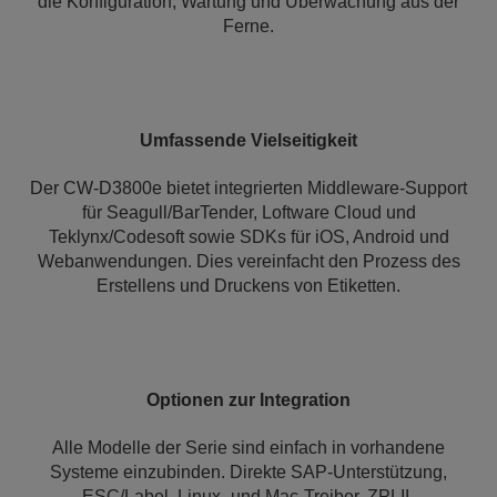
die Konfiguration, Wartung und Überwachung aus der
Ferne.
Umfassende Vielseitigkeit
Der CW-D3800e bietet integrierten Middleware-Support
für Seagull/BarTender, Loftware Cloud und
Teklynx/Codesoft sowie SDKs für iOS, Android und
Webanwendungen. Dies vereinfacht den Prozess des
Erstellens und Druckens von Etiketten.
Optionen zur Integration
Alle Modelle der Serie sind einfach in vorhandene
Systeme einzubinden. Direkte SAP-Unterstützung,
ESC/Label, Linux- und Mac-Treiber. ZPLII-