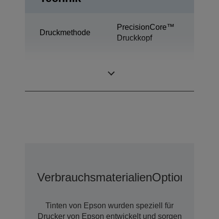
PrecisionCore™
Druckmethode
Druckkopf
Desktop-
Kategorie
Etikettenfarbdrucker
Verbrauchsmaterialien
Optionen
Erw
Tinten von Epson wurden speziell für
Drucker von Epson entwickelt und sorgen