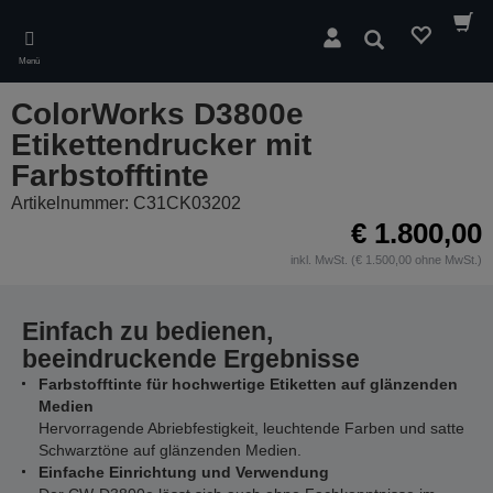
Skip
to
Suchen
main
Menü
content
ColorWorks D3800e
Etikettendrucker mit
Farbstofftinte
Artikelnummer: C31CK03202
€ 1.800,00
inkl. MwSt. (€ 1.500,00 ohne MwSt.)
Einfach zu bedienen,
beeindruckende Ergebnisse
Farbstofftinte für hochwertige Etiketten auf glänzenden
Medien
Hervorragende Abriebfestigkeit, leuchtende Farben und satte
Schwarztöne auf glänzenden Medien.
Einfache Einrichtung und Verwendung