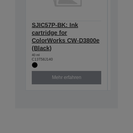
SJIC57P-BK: Ink
SJIC57
cartridge for
for Co
ColorWorks CW-D3800e
D3800e
(Black)
40 ml
C13T58J24
40 ml
C13T58J140
Mehr erfahren