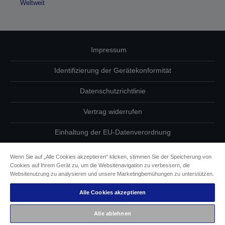
Weltweit
Impressum
Identifizierung der Gerätekonformität
Datenschutzrichtlinie
Vertrag widerrufen
Einhaltung der EU-Datenverordnung
Fragen zum Datenschutz
Wenn Sie auf „Alle Cookies akzeptieren“ klicken, stimmen Sie der Speicherung von
Cookies auf Ihrem Gerät zu, um die Websitenavigation zu verbessern, die
Informationen zu Cookies
Websitenutzung zu analysieren und unsere Marketingbemühungen zu unterstützen.
Alle Cookies akzeptieren
Epson Engagement für Barrierefreiheit
Alle ablehnen
Copyright © 2026 Seiko Epson