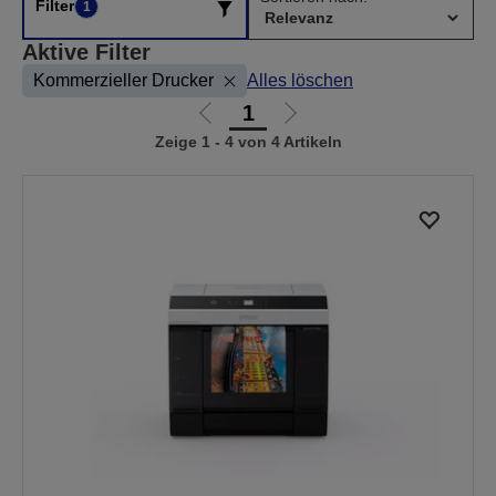
Filter
1
Aktive Filter
Kommerzieller Drucker
Alles löschen
1
Zur
Zur
Zeige 1 - 4 von 4 Artikeln
vorherigen
nächsten
Seite
Seite