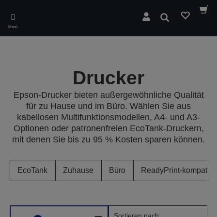
Skip
to
Suchen
main
Menü
content
Drucker
Epson-Drucker bieten außergewöhnliche Qualität
für zu Hause und im Büro. Wählen Sie aus
kabellosen Multifunktionsmodellen, A4- und A3-
Optionen oder patronenfreien EcoTank-Druckern,
mit denen Sie bis zu 95 % Kosten sparen können.
EcoTank
Zuhause
Büro
ReadyPrint-kompatibe
Sortieren nach: