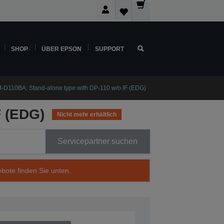
SHOP
ÜBER EPSON
SUPPORT
D110BA: Stand-alone type with DP-110 w/o IF (EDG)
F (EDG)
Nicht mehr erhältlich
Servicepartner suchen
ebote finden Sie unten.