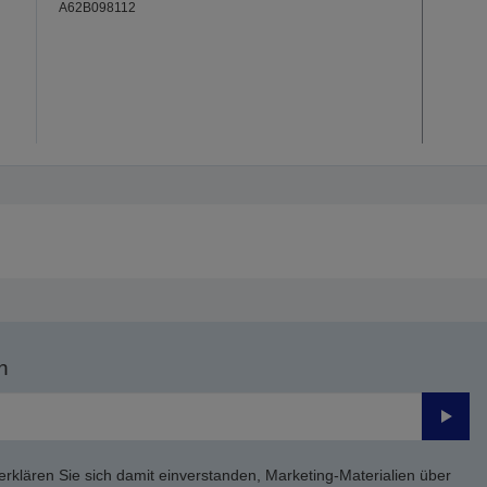
A62B098112
n
Send
erklären Sie sich damit einverstanden, Marketing-Materialien über