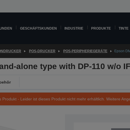
KUNDEN
GESCHÄFTSKUNDEN
INDUSTRIE
PRODUKTE
TINTE
ONDRUCKER
POS-DRUCKER
POS-PERIPHERIEGERÄTE
Epson DM-
nd-alone type with DP-110 w/o I
behör
s Produkt - Leider ist dieses Produkt nicht mehr erhältlich. Weitere Ang
Artikelnummer: A61B133712A1