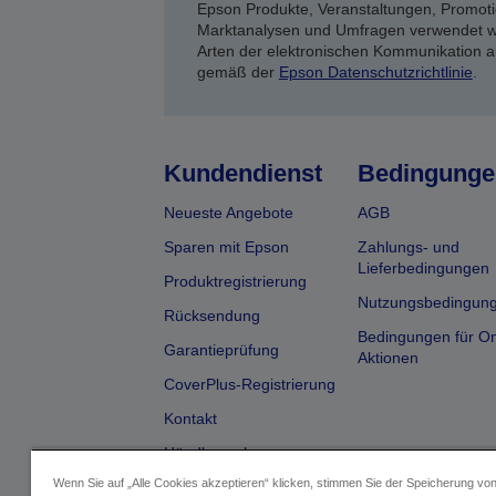
Epson Produkte, Veranstaltungen, Promoti
Marktanalysen und Umfragen verwendet we
Arten der elektronischen Kommunikation a
gemäß der
Epson Datenschutzrichtlinie
.
Kundendienst
Bedingunge
Neueste Angebote
AGB
Sparen mit Epson
Zahlungs- und
Lieferbedingungen
Produktregistrierung
Nutzungsbedingun
Rücksendung
Bedingungen für On
Garantieprüfung
Aktionen
CoverPlus-Registrierung
Kontakt
Händlersuche
Wenn Sie auf „Alle Cookies akzeptieren“ klicken, stimmen Sie der Speicherung vo