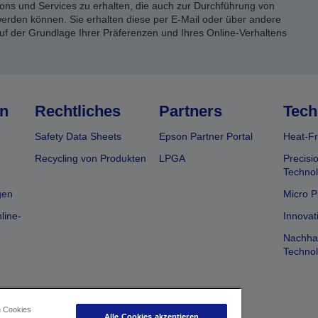
ons und Services zu erhalten, die auch zur Durchführung von
rden können. Sie erhalten diese per E-Mail oder über andere
uf der Grundlage Ihrer Präferenzen und Ihres Online-Verhaltens
n
Rechtliches
Partners
Tech
Safety Data Sheets
Epson Partner Portal
Heat-Fr
Recycling von Produkten
LPGA
Precisi
Technol
gen
Micro P
line-
Innovat
Nachhal
Technol
n Cookies
Alle Cookies akzeptieren