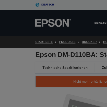
Skip
DEUTSCH
to
main
content
PRIVAT
STARTSEITE
PRODUKTE
DRUCKER
B
Epson DM-D110BA: Sta
Technische Spezifikationen
Zu
Nicht mehr erhältliche