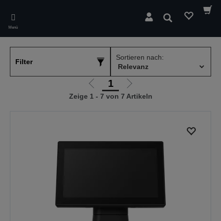
Skip
to
Suchen
main
Menü
content
Sortieren nach:
Filter
1
Zur
Zur
Zeige 1 - 7 von 7 Artikeln
vorherigen
nächsten
Seite
Seite