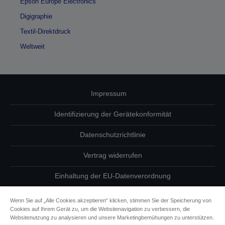
Epson Europe Electronics
Digigraphie
Textil-Direktdruck
Weltweit
Impressum
Identifizierung der Gerätekonformität
Datenschutzrichtlinie
Vertrag widerrufen
Einhaltung der EU-Datenverordnung
Fragen zum Datenschutz
Wenn Sie auf „Alle Cookies akzeptieren“ klicken, stimmen Sie der Speicherung von
Cookies auf Ihrem Gerät zu, um die Websitenavigation zu verbessern, die
Informationen zu Cookies
Websitenutzung zu analysieren und unsere Marketingbemühungen zu unterstützen.