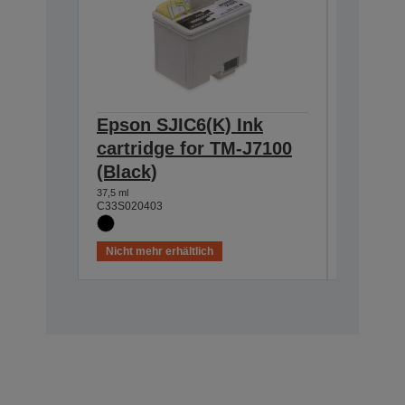
Epson SJIC6(K) Ink
Epson 
cartridge for TM-J7100
cartri
(Black)
(Blue)
37,5 ml
25,5 ml
C33S020403
C33S0204
Nicht mehr erhältlich
Nicht meh