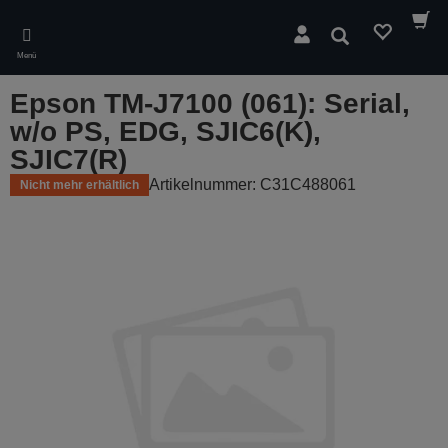
Skip
to
Suchen
main
Menü
content
Epson TM-J7100 (061): Serial,
w/o PS, EDG, SJIC6(K),
SJIC7(R)
Artikelnummer: C31C488061
Nicht mehr erhältlich