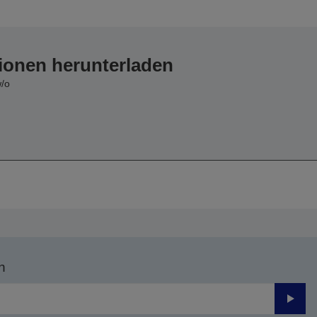
ionen herunterladen
w/o
n
Send