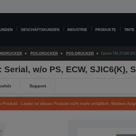
KUNDEN
GESCHÄFTSKUNDEN
INDUSTRIE
PRODUKTE
TINTE
ONDRUCKER
POS-DRUCKER
POS-DRUCKER
Epson TM-J7100 (013)
 Serial, w/o PS, ECW, SJIC6(K), 
behör
Support
s Produkt - Leider ist dieses Produkt nicht mehr erhältlich. Weitere Ang
Artikelnummer: C31C488013