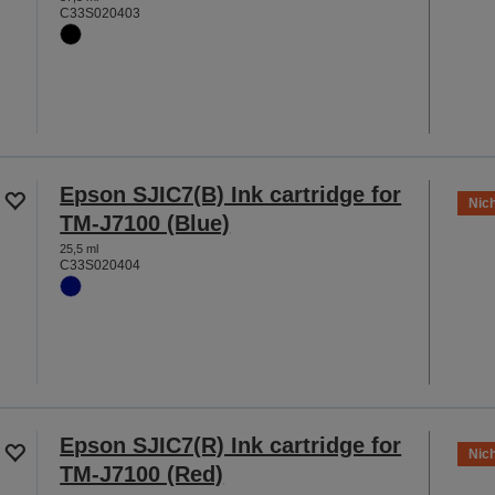
C33S020403
Epson SJIC7(B) Ink cartridge for
Nich
TM-J7100 (Blue)
25,5 ml
C33S020404
Epson SJIC7(R) Ink cartridge for
Nich
TM-J7100 (Red)