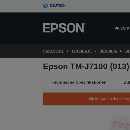
Skip
DEUTSCH
to
main
content
PRIVAT
STARTSEITE
PRODUKTE
DRUCKER
B
Epson TM-J7100 (013):
Technische Spezifikationen
Zu
Nicht mehr erhältliche