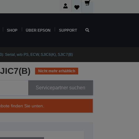
SHOP
ÜBER EPSON
SUPPORT
: Serial, w/o PS, ECW, SJIC6(K), SJIC7(B)
SJIC7(B)
Nicht mehr erhältlich
Servicepartner suchen
ebote finden Sie unten.