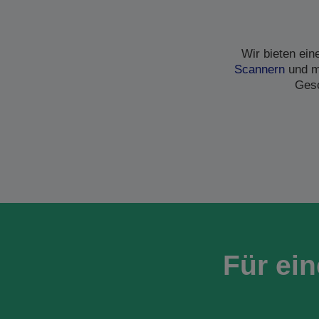
Wir bieten ei
Scannern
und me
Gesc
Für ei