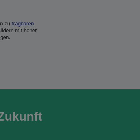
in zu
tragbaren
ildern mit hoher
ngen.
Zukunft