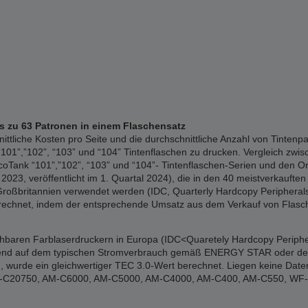
is zu 63 Patronen in einem Flaschensatz
liche Kosten pro Seite und die durchschnittliche Anzahl von Tintenpa
01”,”102”, “103” und “104” Tintenflaschen zu drucken. Vergleich zwisc
Tank “101”,”102”, “103” und “104”- Tintenflaschen-Serien und den Or
023, veröffentlicht im 1. Quartal 2024), die in den 40 meistverkauften 
Großbritannien verwendet werden (IDC, Quarterly Hardcopy Peripherals 
erechnet, indem der entsprechende Umsatz aus dem Verkauf von Flasch
ichbaren Farblaserdruckern in Europa (IDC<Quaretely Hardcopy Periphe
erend auf dem typischen Stromverbrauch gemäß ENERGY STAR oder den of
 wurde ein gleichwertiger TEC 3.0-Wert berechnet. Liegen keine Date
: WF-C20750, AM-C6000, AM-C5000, AM-C4000, AM-C400, AM-C550, W