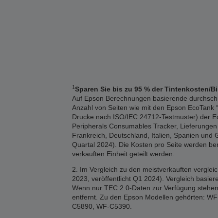
1
Sparen Sie bis zu 95 % der Tintenkosten/B
Auf Epson Berechnungen basierende durchschnitt
Anzahl von Seiten wie mit den Epson EcoTank “1
Drucke nach ISO/IEC 24712-Testmuster) der Eco
Peripherals Consumables Tracker, Lieferungen 2
Frankreich, Deutschland, Italien, Spanien und 
Quartal 2024). Die Kosten pro Seite werden b
verkauften Einheit geteilt werden.
2. Im Vergleich zu den meistverkauften vergle
2023, veröffentlicht Q1 2024). Vergleich basi
Wenn nur TEC 2.0-Daten zur Verfügung stehen,
entfernt. Zu den Epson Modellen gehörten
C5890, WF-C5390.