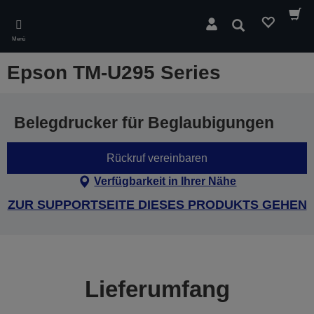
Skip
to
Suchen
main
Menü
content
Epson TM-U295 Series
Belegdrucker für Beglaubigungen
Rückruf vereinbaren
Verfügbarkeit in Ihrer Nähe
ZUR SUPPORTSEITE DIESES PRODUKTS GEHEN
Lieferumfang