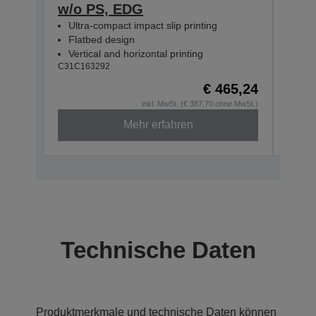
w/o PS, EDG
w/o
Ultra-compact impact slip printing
Ultr
Flatbed design
Fla
Vertical and horizontal printing
Vert
C31C163292
C31C1
€ 465,24
inkl. MwSt. (€ 387,70 ohne MwSt.)
Mehr erfahren
Technische Daten
Produktmerkmale und technische Daten können