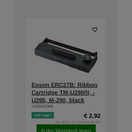
Epson ERC27B: Ribbon
Cartridge TM-U290/II, -
U295, M-290, black
C43S015366
€ 2,92
Auf Lager
inkl. MwSt. (€ 2,43 ohne MwSt.)
In den Warenkorb legen