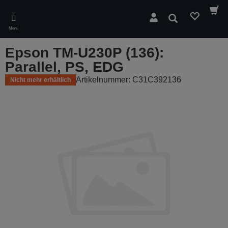
Skip
to
Suchen
main
Menü
content
Epson TM-U230P (136):
Parallel, PS, EDG
Artikelnummer: C31C392136
Nicht mehr erhältlich