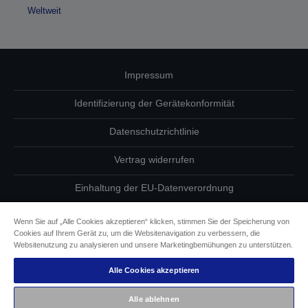
Weltweit
Impressum
Identifizierung der Gerätekonformität
Datenschutzrichtlinie
Vertrag widerrufen
Einhaltung der EU-Datenverordnung
Fragen zum Datenschutz
Wenn Sie auf „Alle Cookies akzeptieren“ klicken, stimmen Sie der Speicherung von
Cookies auf Ihrem Gerät zu, um die Websitenavigation zu verbessern, die
Informationen zu Cookies
Websitenutzung zu analysieren und unsere Marketingbemühungen zu unterstützen.
Alle Cookies akzeptieren
Epson Engagement für Barrierefreiheit
Alle ablehnen