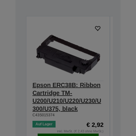
Epson ERC38B: Ribbon
Epson
Cartridge TM-
Ribbon
U200/U210/U220/U230/U
300/U3
300/U375, black
230, b
C43S015374
C43S0153
€ 2,92
Auf Lager
Auf Lage
inkl. MwSt. (€ 2,43 ohne MwSt.)