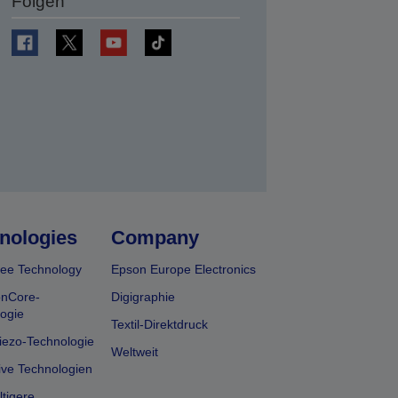
Folgen
en
nologies
Company
ee Technology
Epson Europe Electronics
onCore-
Digigraphie
ogie
Textil-Direktdruck
iezo-Technologie
Weltweit
ive Technologien
tigere