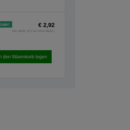
€ 2,92
 Lager
inkl. MwSt. (€ 2,43 ohne MwSt.)
In den Warenkorb legen