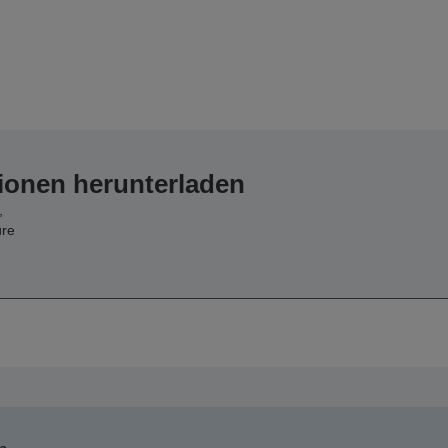
ionen herunterladen
,
üre