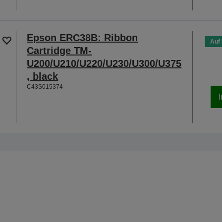
Epson ERC38B: Ribbon
Auf
Cartridge TM-
U200/U210/U220/U230/U300/U375
, black
C43S015374