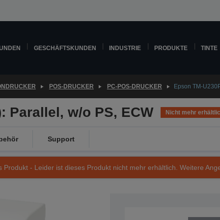
KUNDEN
GESCHÄFTSKUNDEN
INDUSTRIE
PRODUKTE
TINTE
ONDRUCKER
POS-DRUCKER
PC-POS-DRUCKER
Epson TM-U230P 
 Parallel, w/o PS, ECW
Nicht mehr erhältli
behör
Support
s Produkt - Leider ist dieses Produkt nicht mehr erhältlich. Weitere Ang
Artikelnummer: C31C392017