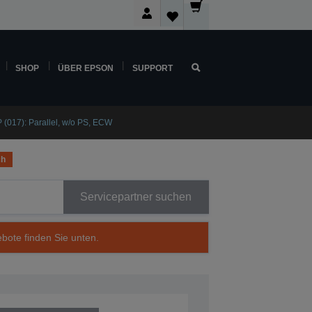
SHOP
ÜBER EPSON
SUPPORT
(017): Parallel, w/o PS, ECW
ch
Servicepartner suchen
ebote finden Sie unten.