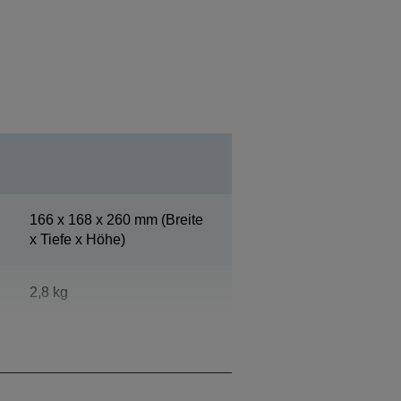
166‎ x 168 x 260 mm (Breite
x Tiefe x Höhe)
2,8 kg
Epson Cool White