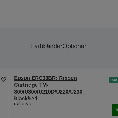
Farbbänder
Optionen
Epson ERC38BR: Ribbon
Auf
Cartridge TM-
300/U300/U210D/U220/U230,
black/red
C43S015376