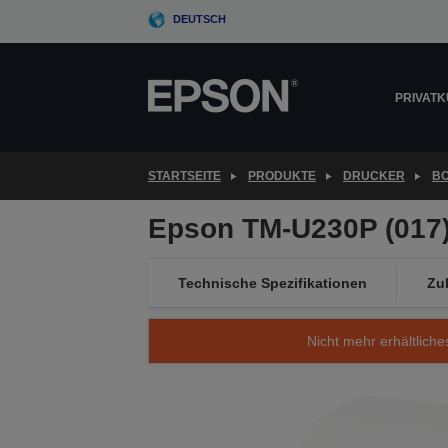
Skip
DEUTSCH
to
main
content
PRIVAT
STARTSEITE
PRODUKTE
DRUCKER
B
Epson TM-U230P (017):
Technische Spezifikationen
Zu
Nicht mehr erhältliche